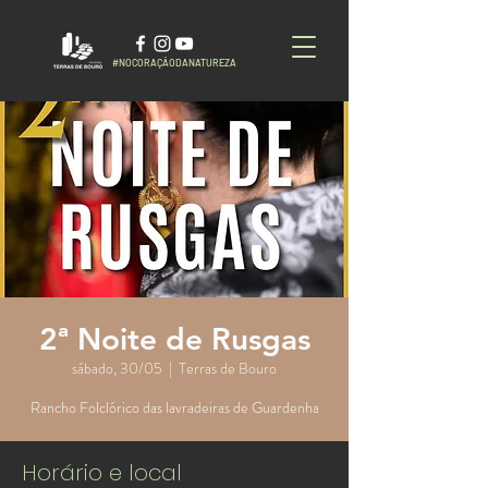
#NOCORAÇÃODANATUREZA
2ª Noite de Rusgas
sábado, 30/05
  |  
Terras de Bouro
Rancho Folclórico das lavradeiras de Guardenha
Horário e local