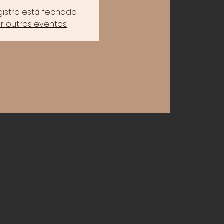
gistro está fechado
r outros eventos