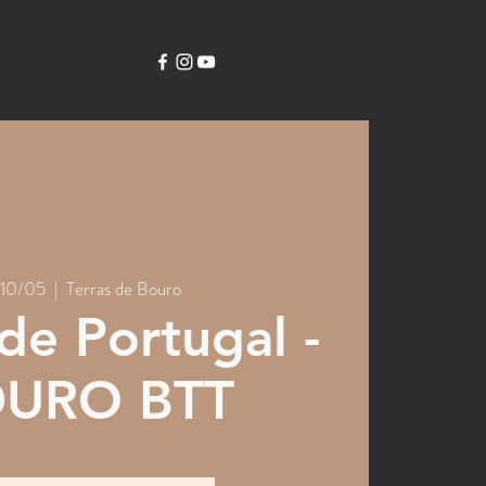
 10/05
  |  
Terras de Bouro
 de Portugal -
URO BTT