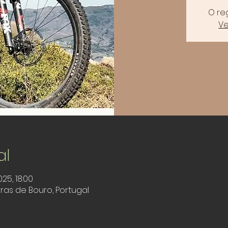
O re
Ve
al
025, 18:00
rras de Bouro, Portugal