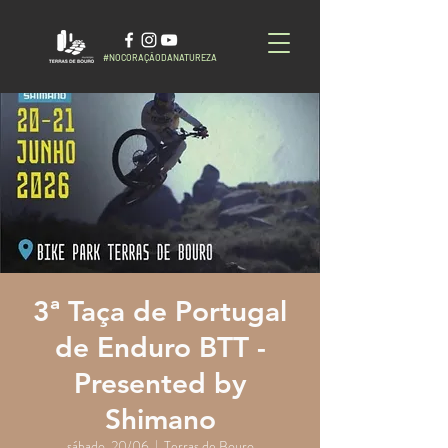
#NOCORAÇÃODANATUREZA
3ª Taça de Portugal
de Enduro BTT -
Presented by
Shimano
sábado, 20/06
  |  
Terras de Bouro