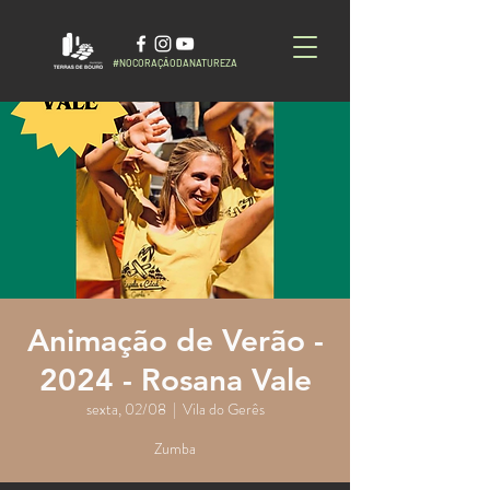
#NOCORAÇÃODANATUREZA
Animação de Verão -
2024 - Rosana Vale
sexta, 02/08
  |  
Vila do Gerês
Zumba