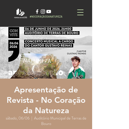
#NOCORAÇÃODANATUREZA
Apresentação de
Revista - No Coração
da Natureza
sábado, 06/06
  |  
Auditório Municipal de Terras de
Bouro