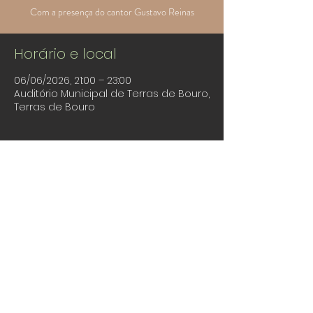
Com a presença do cantor Gustavo Reinas
Horário e local
06/06/2026, 21:00 – 23:00
Auditório Municipal de Terras de Bouro,
Terras de Bouro
Partilhe este evento
©2025 Município de Terras de Bouro.