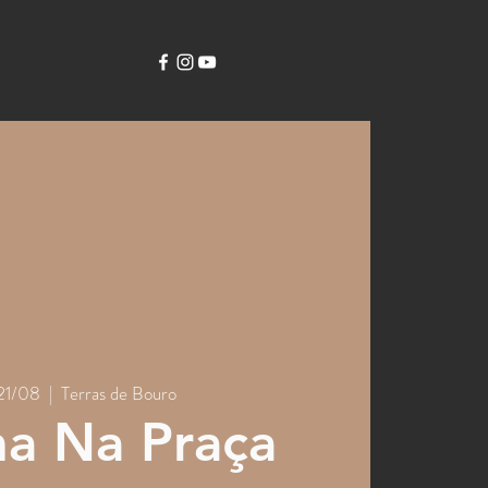
 21/08
  |  
Terras de Bouro
a Na Praça