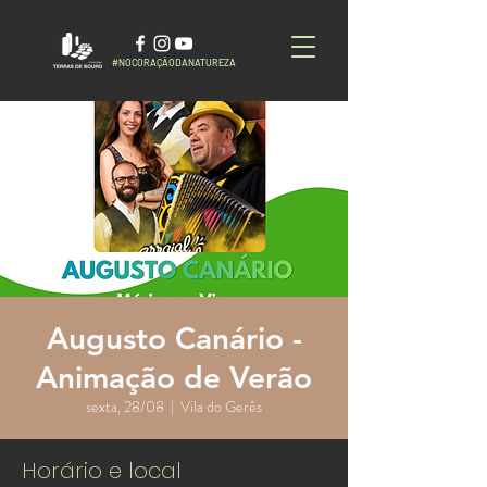
#NOCORAÇÃODANATUREZA
Augusto Canário -
Animação de Verão
sexta, 28/08
  |  
Vila do Gerês
Horário e local