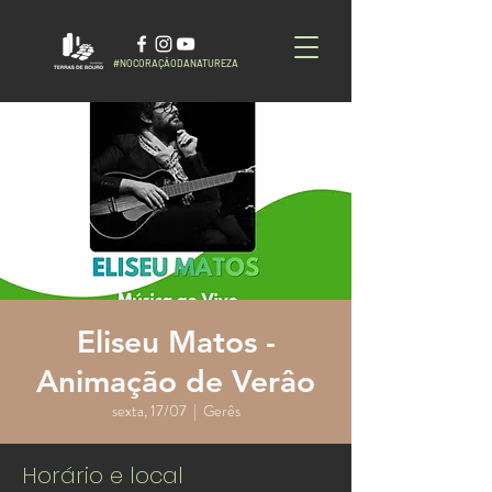
#NOCORAÇÃODANATUREZA
Eliseu Matos -
Animação de Verâo
sexta, 17/07
  |  
Gerês
Horário e local