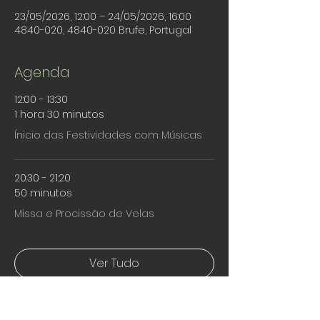
23/05/2026, 12:00 – 24/05/2026, 16:00
4840-020, 4840-020 Brufe, Portugal
Agenda
12:00 - 13:30
1 hora 30 minutos
Ínicio das Festividades com Músicas
20:30 - 21:20
50 minutos
Missa e Procissão de Velas
Ver Tudo
Mais 5 itens disponíveis