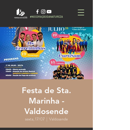
#NOCORAÇÃODANATUREZA
Festa de Sta.
Marinha -
Valdosende
sexta, 17/07
  |  
Valdosende