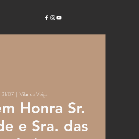
, 31/07
  |  
Vilar da Veiga
em Honra Sr.
e e Sra. das