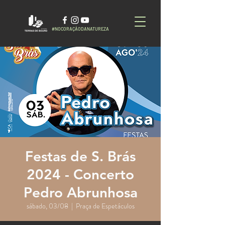
#NOCORAÇÃODANATUREZA
Festas de S. Brás
2024 - Concerto
Pedro Abrunhosa
sábado, 03/08
  |  
Praça de Espetáculos