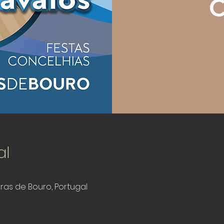
C
al
rras de Bouro, Portugal