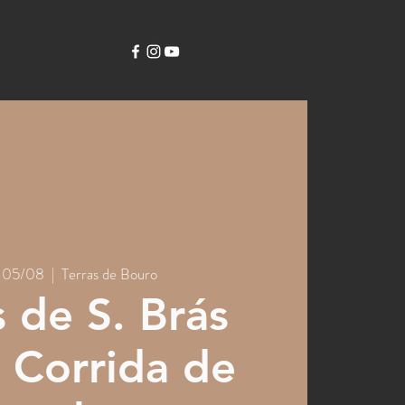
, 05/08
  |  
Terras de Bouro
s de S. Brás
 Corrida de