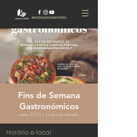
#NOCORAÇÃODANATUREZA
Fins de Semana
Gastronómicos
sexta, 22/03
  |  
Local a ser definido
Horário e local