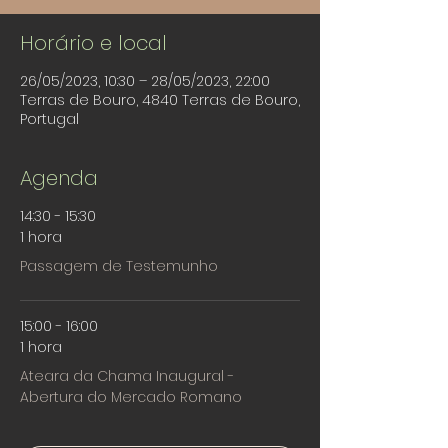
Horário e local
26/05/2023, 10:30 – 28/05/2023, 22:00
Terras de Bouro, 4840 Terras de Bouro,
Portugal
Agenda
14:30 - 15:30
1 hora
Passagem de Testemunho
15:00 - 16:00
1 hora
Ateara da Chama Inaugural -
Abertura do Mercado Romano