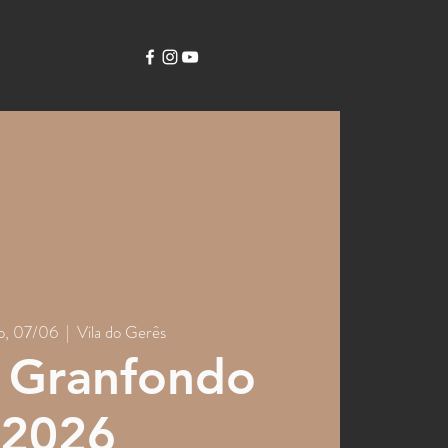
o, 07/06
  |  
Vila do Gerês
 Granfondo
2026