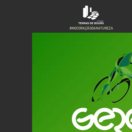
#NOCORAÇÃODANATUREZA