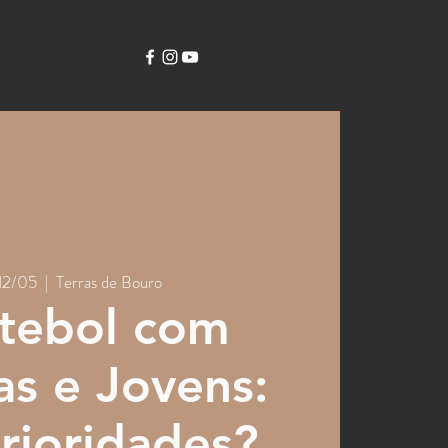
 12/05
  |  
Terras de Bouro
tebol com
as e Jovens:
rioridades?