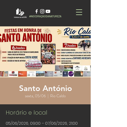
#NOCORAÇÃODANATUREZA
Santo António
sexta, 05/06
  |  
Rio Caldo
Horário e local
05/06/2026, 09:00 – 07/06/2026, 21:00