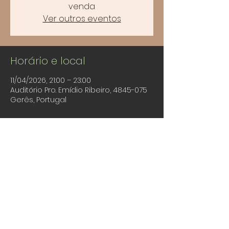
venda
Ver outros eventos
Horário e local
11/04/2026, 21:00 – 23:00
Auditório Pro. Emídio Ribeiro, 4845-075
Gerês, Portugal
Partilhe este evento