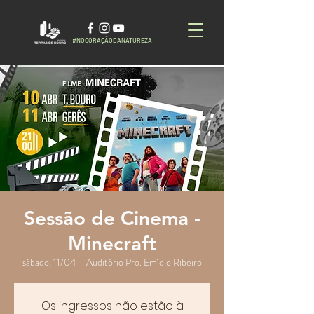
#NOCORAÇÃODANATUREZA
Sessão de Cinema -
Minecraft
sábado, 11/04
  |  
Auditório Pro. Emídio Ribeiro
Os ingressos não estão à