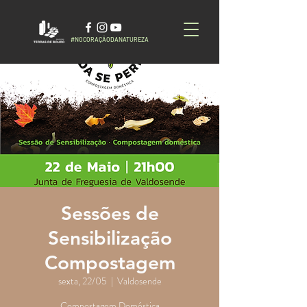
#NOCORAÇÃODANATUREZA
Sessões de
Sensibilização
Compostagem
sexta, 22/05
  |  
Valdosende
Compostagem Doméstica