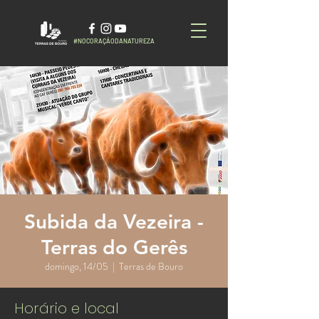
#NOCORAÇÃODANATUREZA
Subida da Vezeira -
Terras do Gerês
domingo, 14/05
  |  
Terras de Bouro
Horário e local