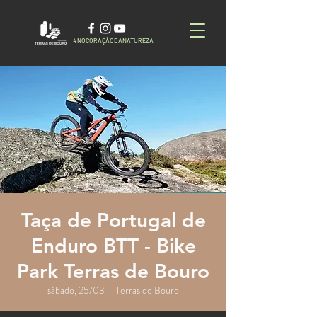
#NOCORAÇÃODANATUREZA
Taça de Portugal de
Enduro BTT - Bike
Park Terras de Bouro
sábado, 25/03
  |  
Terras de Bouro