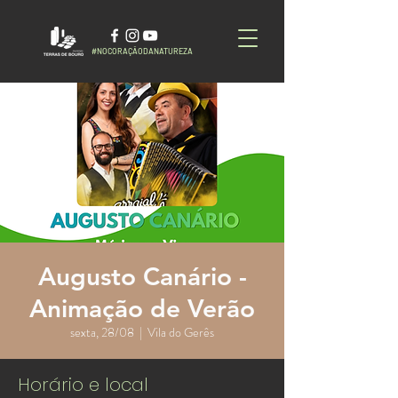
#NOCORAÇÃODANATUREZA
Augusto Canário -
Animação de Verão
sexta, 28/08
  |  
Vila do Gerês
Horário e local