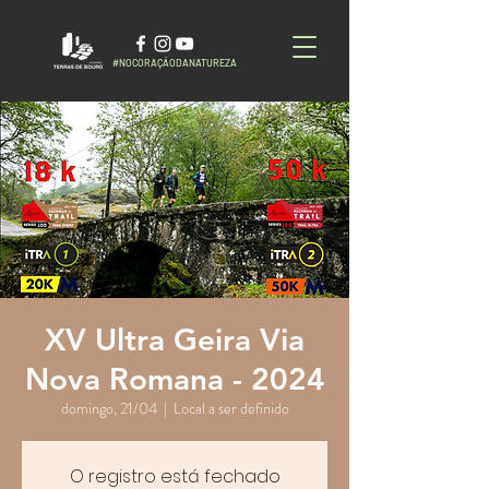
#NOCORAÇÃODANATUREZA
XV Ultra Geira Via
Nova Romana - 2024
domingo, 21/04
  |  
Local a ser definido
O registro está fechado